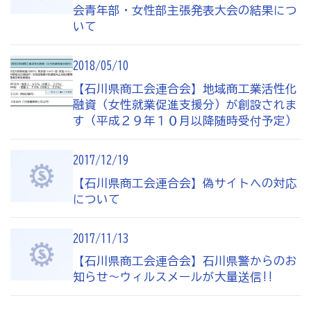
会青年部・女性部主張発表大会の結果につ
病気やケガで働けない場合の所得を補償（休業補償制
いて
度）
全国商工会連合会会員福祉共済「がん」重点補償
2018/05/10
万が一の「労働災害」と使用者賠償補償がセットの保険
【石川県商工会連合会】地域商工業活性化
（商工会の業務災害保険）
融資（女性就業促進支援分）が創設されま
す（平成２９年１０月以降随時受付予定）
海外での知財係争による経営リスクから皆様をお守りし
ます（海外知財訴訟費用保険制度）
2017/12/19
事業活動のリスクを全て備えた保険（ビジネス総合保
【石川県商工会連合会】偽サイトへの対応
険）
について
情報漏えいリスクの備えに（情報漏えい保険）
2017/11/13
【石川県商工会連合会】石川県警からのお
商工会のサービス
知らせ～ウィルスメールが大量送信!!
経理・記帳代行