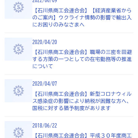
2022/06/09
【石川県商工会連合会】【経済産業省から
のご案内】ウクライナ情勢の影響で輸出入
商工会の共済・保険
にお困りのみなさまへ
一つの掛金で貯蓄・生命保障・融資の3つの備え（商工
貯蓄共済）
2020/04/20
死亡保険金(最高6千万円)の掛捨共済・福祉共済「生
【石川県商工会連合会】職場の三密を回避
命」保障
する方策の一つとしての在宅勤務等の推進
について
石川県中小企業共済協同組合(傷害共済・自動車事故費
用共済）
2020/04/07
従業員の退職金共済制度
【石川県商工会連合会】新型コロナウィル
ス感染症の影響により納税が困難な方へ、
経営者の退職金制度（小規模企業共済）
国税に対する猶予制度があります
取引先の破たんによる連鎖倒産を防ぐ（中小企業倒産防
止共済）
2018/06/22
海外PL保険(国内補償は、ビジネス総合保険へ）
【石川県商工会連合会】平成３０年度商工