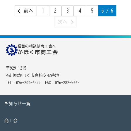
[商工会員限定]初期費用も月額料金も0円!「グーペ」な
ら、ホームページが無料で作れます。
前へ
1
2
3
4
5
6
/ 6
メリットがいっぱい、労働保険事務
次へ
商工会が扱う検定
経営の相談は商工会へ
全国商工会珠算検定試験
かほく市商工会
リテールマーケティング（販売士）検定試験
〒929-1215
石川県かほく市高松ク42番地1
石川県内の商工会の支援事例
TEL：076-204-6822
FAX：076-282-5663
行きます・聞きます・提案します そして伴走します～
商工会の支援事例～
お知らせ一覧
会報「商工かが．のと」
商工会