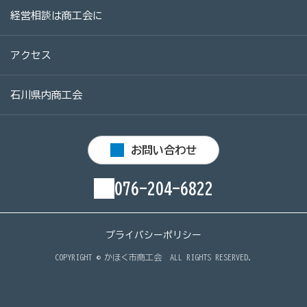
商工会
経営相談は商工会に
目的
事業内容
商工会のあゆみ（沿革）
アクセス
青年部について
女性部について
石川県内商工会
セミナー・講習会情報
お問い合わせ
いしかわ商工会のインボイス広報
076-204-6822
採用情報
プライバシーポリシー
かほく市特産品ブランド認証制度
COPYRIGHT ©
かほく市商工会
ALL RIGHTS RESERVED.
かほく市マスコットキャラクター「にゃんたろう」