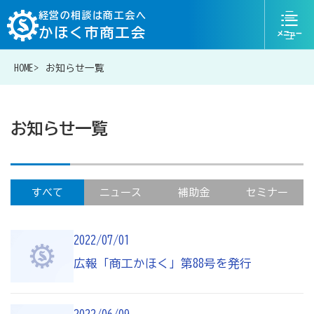
ニ
経営の相談は商工会へ
かほく市商工会
ュ
ー
HOME
お知らせ一覧
076-204-6822
お問い合わせ
お知らせ一覧
経営相談は商工会に
すべて
ニュース
補助金
セミナー
補助金・助成金一覧
2022/07/01
広報「商工かほく」第88号を発行
商工会が扱う融資・金融制度
令和6年能登半島地震等災害に関する支援情報